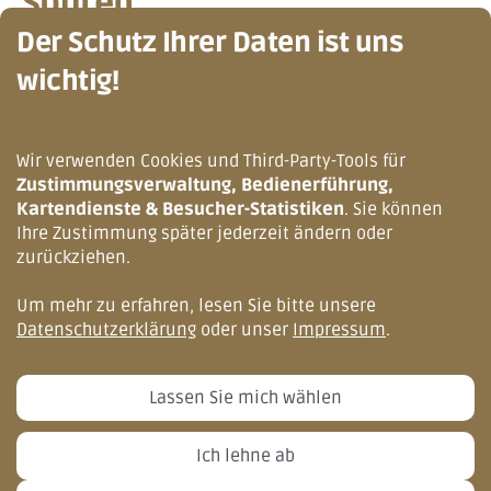
Spuren
Der Schutz Ihrer Daten ist uns
Neue Literatur-Klassiker gibt’s in der
TauschEcke zu entdecken. Der Ort für
wichtig!
nachhaltigen Austausch und Fundstelle für
überraschende Schätze ...
Wir verwenden Cookies und Third-Party-Tools für
Mehr erfahren
Zustimmungsverwaltung, Bedienerführung,
Kartendienste & Besucher-Statistiken
. Sie können
Ihre Zustimmung später jederzeit ändern oder
zurückziehen.
Um mehr zu erfahren, lesen Sie bitte unsere
Datenschutzerklärung
oder unser
Impressum
.
Lassen Sie mich wählen
Ich lehne ab